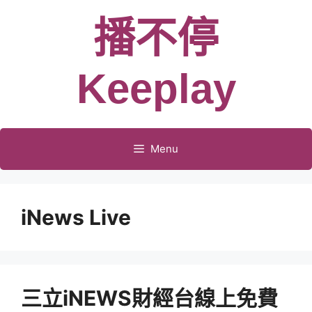
跳
播不停
至
主
要
Keeplay
內
容
Menu
iNews Live
三立iNEWS財經台線上免費