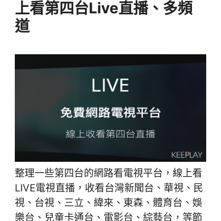
上看第四台Live直播、多頻
道
整理一些第四台的網路看電視平台，線上看
LIVE電視直播，收看台灣新聞台、華視、民
視、台視、三立、緯來、東森、體育台、娛
樂台、兒童卡通台、電影台、綜藝台，等節