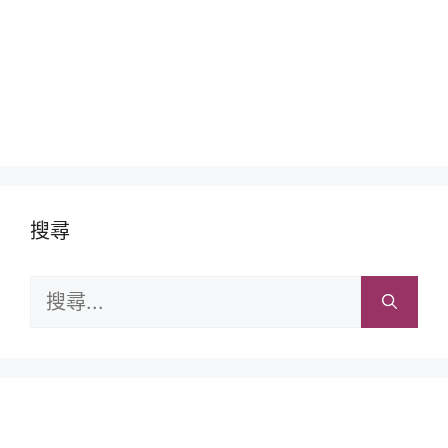
搜尋
搜
尋: