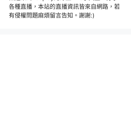
各種直播，本站的直播資訊皆來自網路，若
有侵權問題麻煩留言告知。謝謝:)