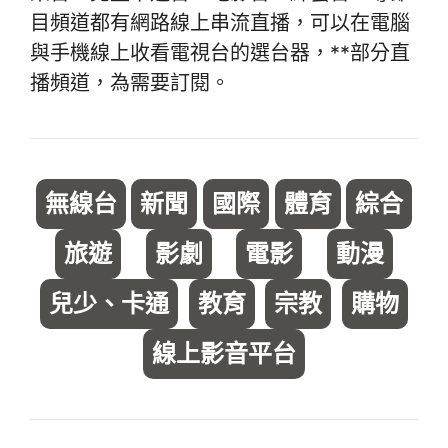
目頻道都有網路線上串流直播，可以在電腦
與手機線上收看電視台的選台器，**部分直
播頻道，為需要訂閱。
無線台
新聞
國際
體育
綜合
旅遊
影劇
電影
動漫
兒少、卡通
教育
宗教
購物
線上影音平台