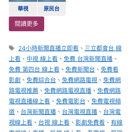
華視
原民台
閱讀更多
標
24小時新聞直播立即看
、
三立都會台 線
籤
上看
、
中視 線上看
、
免費 台灣新聞直播
、
免費 第四台 線上看
、
免費新聞台
、
免費看
影劇
、
免費綜合台
、
免費網路電視
、
免費網
路電視推薦
、
免費網路電視直播
、
免費網路
電視直播線上看
、
免費電影台
、
免費電視頻
道
、
台灣新聞直播
、
台灣電視直播
、
台灣電
視線上看
、
台視 線上看
、
影劇免費看
、
有線