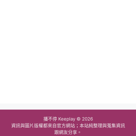
播不停 Keeplay © 2026
資訊與圖片版權都來自官方網站；本站純整理與蒐集資訊
跟網友分享。