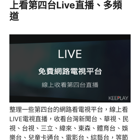
上看第四台Live直播、多頻
道
整理一些第四台的網路看電視平台，線上看
LIVE電視直播，收看台灣新聞台、華視、民
視、台視、三立、緯來、東森、體育台、娛
樂台、兒童卡通台、電影台、綜藝台，等節