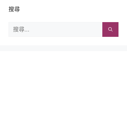
搜尋
搜
尋: