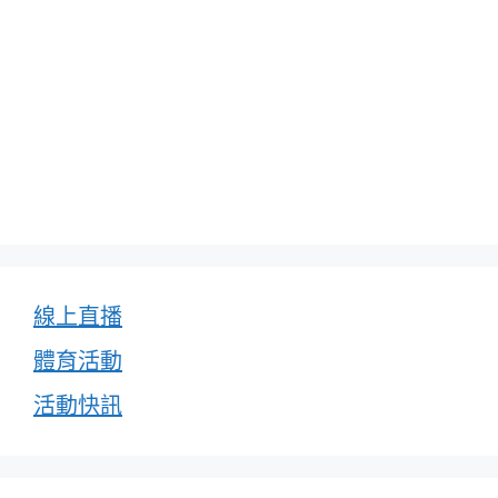
線上直播
體育活動
活動快訊