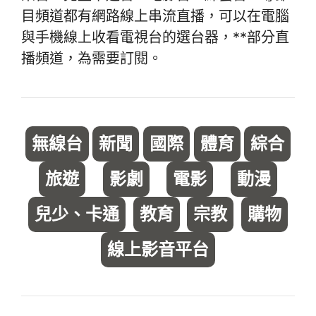
目頻道都有網路線上串流直播，可以在電腦
與手機線上收看電視台的選台器，**部分直
播頻道，為需要訂閱。
無線台
新聞
國際
體育
綜合
旅遊
影劇
電影
動漫
兒少、卡通
教育
宗教
購物
線上影音平台