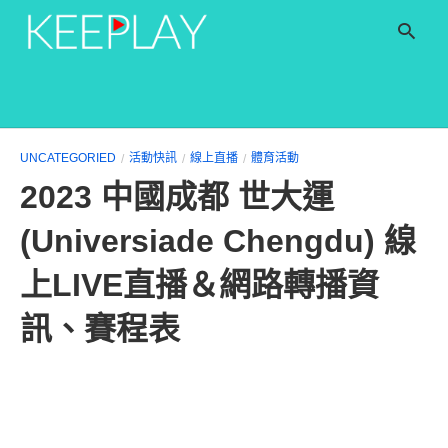
T
UNCATEGORIED
活動快訊
線上直播
體育活動
y
2023 中國成都 世大運
s
q
a
(Universiade Chengdu) 線
h
e
上LIVE直播＆網路轉播資
訊、賽程表