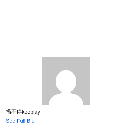
播不停keeplay
See Full Bio