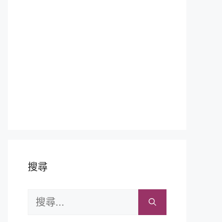
搜尋
搜
尋: