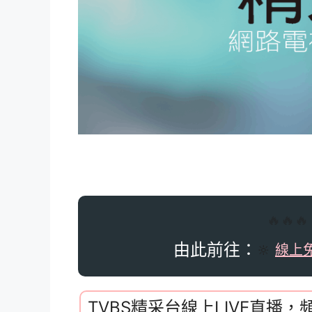
🔥🔥
由此前往：
🔆
線上
TVBS精采台線上LIVE直播