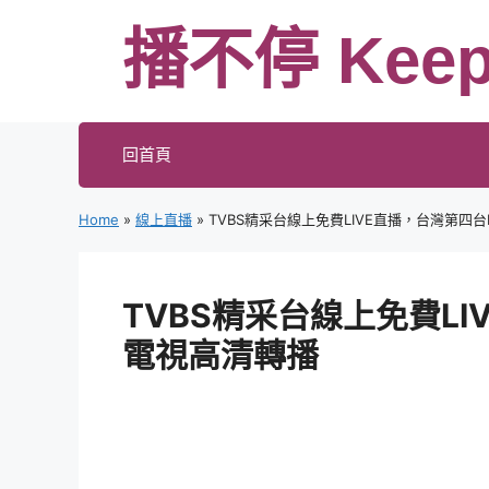
跳
播不停 Keep
至
主
要
內
回首頁
容
Home
»
線上直播
»
TVBS精采台線上免費LIVE直播，台灣第四
TVBS精采台線上免費L
電視高清轉播