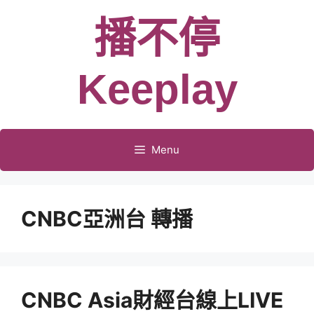
跳
播不停
至
主
要
Keeplay
內
容
Menu
CNBC亞洲台 轉播
CNBC Asia財經台線上LIVE