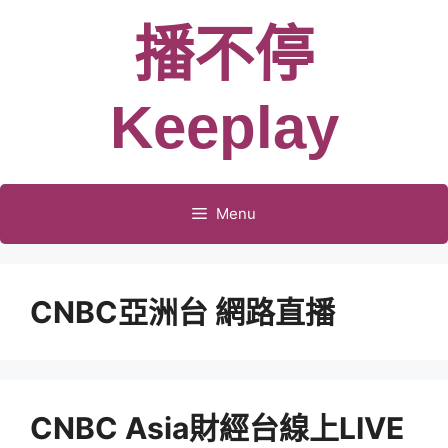
跳
播不停
至
主
要
Keeplay
內
容
Menu
CNBC亞洲台 網路直播
CNBC Asia財經台線上LIVE