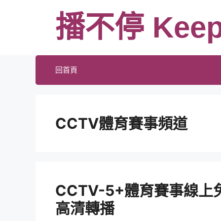
跳
播不停 Keep
至
主
要
內
回首頁
容
CCTV體育賽事頻道
CCTV-5+體育賽事線上
高清轉播