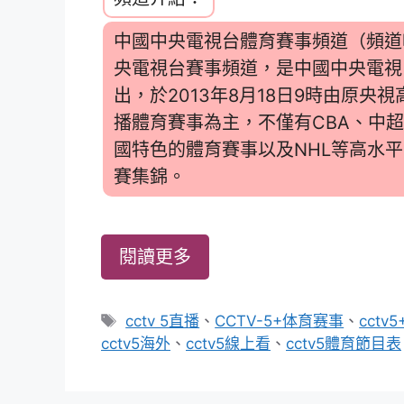
中國中央電視台體育賽事頻道（頻道呼
央電視台賽事頻道，是中國中央電視
出，於2013年8月18日9時由原
播體育賽事為主，不僅有CBA、中
國特色的體育賽事以及NHL等高水
賽集錦。
閱讀更多
標
cctv 5直播
、
CCTV-5+体育赛事
、
cctv5
籤
cctv5海外
、
cctv5線上看
、
cctv5體育節目表