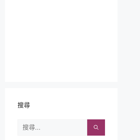
搜尋
搜
尋: