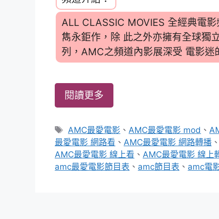
ALL CLASSIC MOVIES 
雋永鉅作，除 此之外亦擁有全球獨
列，AMC之頻道內影展深受 電影
閱讀更多
標
AMC最愛電影
、
AMC最愛電影 mod
、
A
籤
最愛電影 網路看
、
AMC最愛電影 網路轉播
AMC最愛電影 線上看
、
AMC最愛電影 線上
amc最愛電影節目表
、
amc節目表
、
amc電影