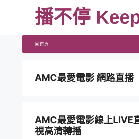
跳
播不停 Keep
至
主
要
內
回首頁
容
AMC最愛電影 網路直播
AMC最愛電影線上LIV
視高清轉播