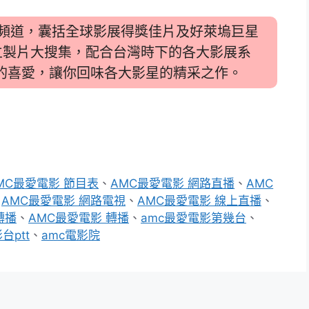
全經典電影頻道，囊括全球影展得獎佳片及好萊塢巨星
立製片大搜集，配合台灣時下的各大影展系
迷的喜愛，讓你回味各大影星的精采之作。
MC最愛電影 節目表
、
AMC最愛電影 網路直播
、
AMC
、
AMC最愛電影 網路電視
、
AMC最愛電影 線上直播
、
轉播
、
AMC最愛電影 轉播
、
amc最愛電影第幾台
、
台ptt
、
amc電影院