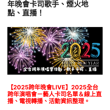
年晚會卡司歌手、煙火地
點、直播！
【2025跨年晚會LIVE】2025全台
跨年演唱會－藝人卡司名單＆線上直
播、電視轉播、活動資訊整理。