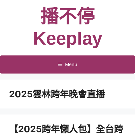
跳
播不停
至
主
要
Keeplay
內
容
Menu
2025雲林跨年晚會直播
【2025跨年懶人包】全台跨