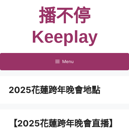
跳
播不停
至
主
要
Keeplay
內
容
Menu
2025花蓮跨年晚會地點
【2025花蓮跨年晚會直播】