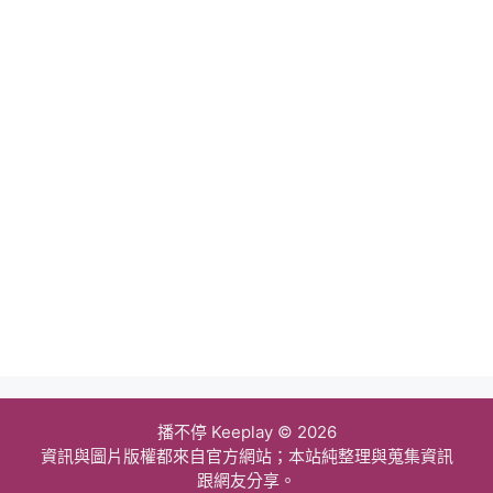
播不停 Keeplay © 2026
資訊與圖片版權都來自官方網站；本站純整理與蒐集資訊
跟網友分享。