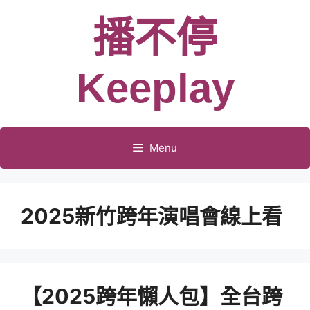
跳
播不停
至
主
要
Keeplay
內
容
Menu
2025新竹跨年演唱會線上看
【2025跨年懶人包】全台跨