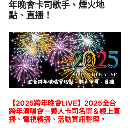
年晚會卡司歌手、煙火地
點、直播！
【2025跨年晚會LIVE】2025全台
跨年演唱會－藝人卡司名單＆線上直
播、電視轉播、活動資訊整理。