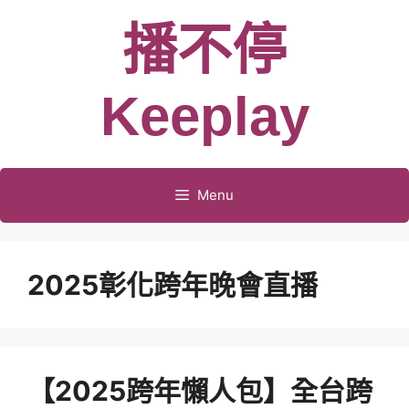
跳
播不停
至
主
要
Keeplay
內
容
Menu
2025彰化跨年晚會直播
【2025跨年懶人包】全台跨