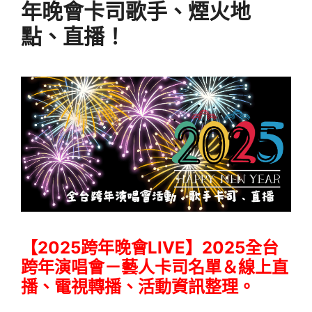
年晚會卡司歌手、煙火地
點、直播！
【2025跨年晚會LIVE】2025全台
跨年演唱會－藝人卡司名單＆線上直
播、電視轉播、活動資訊整理。