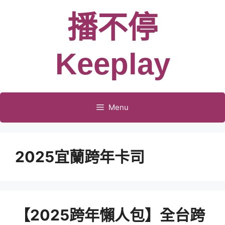
跳
播不停
至
主
要
Keeplay
內
容
Menu
2025宜蘭跨年卡司
【2025跨年懶人包】全台跨