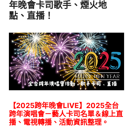
年晚會卡司歌手、煙火地
點、直播！
【2025跨年晚會LIVE】2025全台
跨年演唱會－藝人卡司名單＆線上直
播、電視轉播、活動資訊整理。