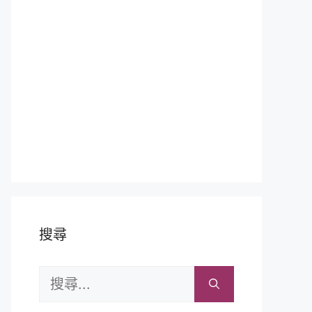
搜尋
搜
尋: