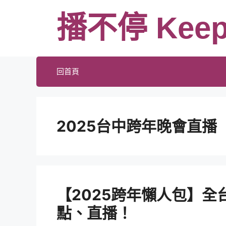
跳
播不停 Keep
至
主
要
內
回首頁
容
2025台中跨年晚會直播
【2025跨年懶人包】
點、直播！