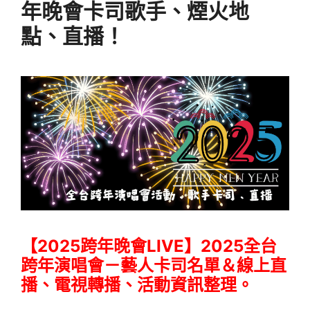
年晚會卡司歌手、煙火地
點、直播！
【2025跨年晚會LIVE】2025全台
跨年演唱會－藝人卡司名單＆線上直
播、電視轉播、活動資訊整理。