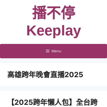
跳
播不停
至
主
要
Keeplay
內
容
Menu
高雄跨年晚會直播2025
【2025跨年懶人包】全台跨