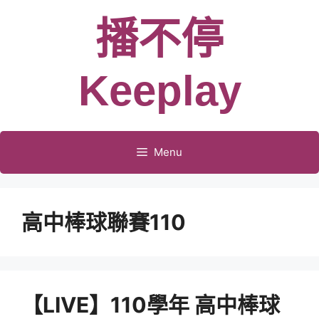
跳
播不停
至
主
要
Keeplay
內
容
Menu
高中棒球聯賽110
【LIVE】110學年 高中棒球