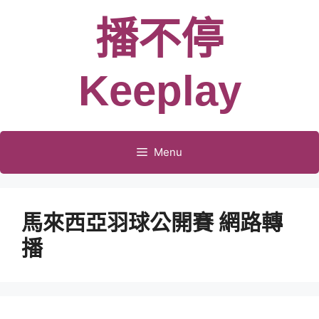
跳
播不停
至
主
要
Keeplay
內
容
Menu
馬來西亞羽球公開賽 網路轉
播