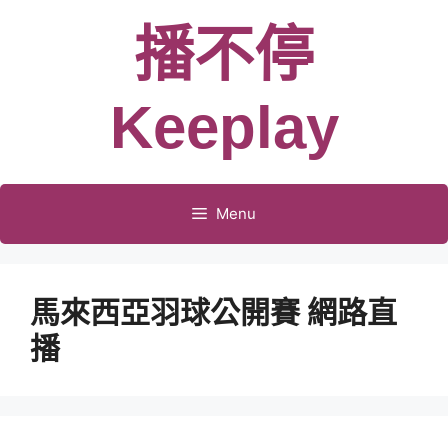
跳
播不停
至
主
要
Keeplay
內
容
Menu
馬來西亞羽球公開賽 網路直
播