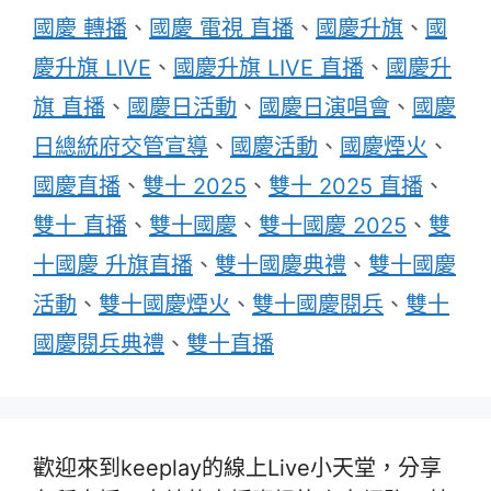
國慶 轉播
、
國慶 電視 直播
、
國慶升旗
、
國
慶升旗 LIVE
、
國慶升旗 LIVE 直播
、
國慶升
旗 直播
、
國慶日活動
、
國慶日演唱會
、
國慶
日總統府交管宣導
、
國慶活動
、
國慶煙火
、
國慶直播
、
雙十 2025
、
雙十 2025 直播
、
雙十 直播
、
雙十國慶
、
雙十國慶 2025
、
雙
十國慶 升旗直播
、
雙十國慶典禮
、
雙十國慶
活動
、
雙十國慶煙火
、
雙十國慶閱兵
、
雙十
國慶閱兵典禮
、
雙十直播
歡迎來到keeplay的線上Live小天堂，分享