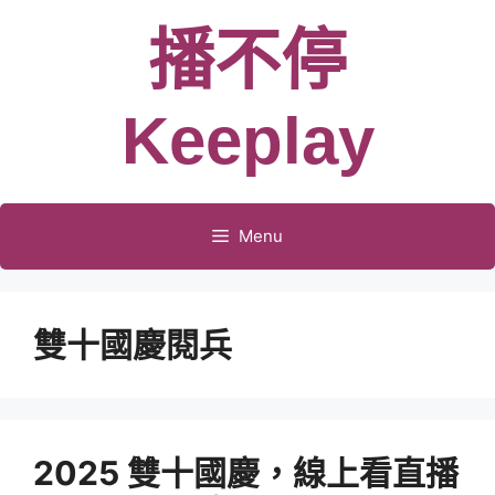
跳
播不停
至
主
要
Keeplay
內
容
Menu
雙十國慶閱兵
2025 雙十國慶，線上看直播