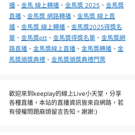
播
、
金馬 線上轉播
、
金馬獎 2025
、
金馬獎
直播
、
金馬獎 網路轉播
、
金馬獎 線上直
播
、
金馬獎 線上轉播
、
金馬獎2025得獎名
單
、
金馬獎ptt
、
金馬獎得獎名單
、
金馬獎網
路直播
、
金馬獎線上直播
、
金馬獎轉播
、
金
馬獎頒獎典禮
、
金馬獎頒獎典禮門票
歡迎來到keeplay的線上Live小天堂，分享
各種直播，本站的直播資訊皆來自網路，若
有侵權問題麻煩留言告知。謝謝:)