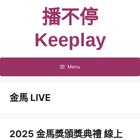
跳
播不停
至
主
要
Keeplay
內
容
Menu
金馬 LIVE
2025 金馬獎頒獎典禮 線上