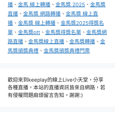
播
、
金馬 線上轉播
、
金馬獎 2025
、
金馬獎
直播
、
金馬獎 網路轉播
、
金馬獎 線上直
播
、
金馬獎 線上轉播
、
金馬獎2025得獎名
單
、
金馬獎ptt
、
金馬獎得獎名單
、
金馬獎網
路直播
、
金馬獎線上直播
、
金馬獎轉播
、
金
馬獎頒獎典禮
、
金馬獎頒獎典禮門票
歡迎來到keeplay的線上Live小天堂，分享
各種直播，本站的直播資訊皆來自網路，若
有侵權問題麻煩留言告知。謝謝:)