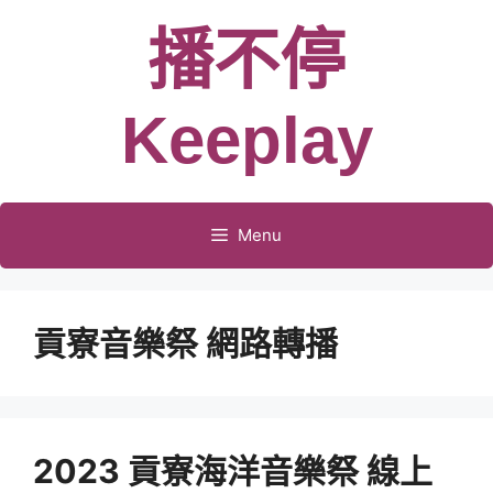
跳
播不停
至
主
要
Keeplay
內
容
Menu
貢寮音樂祭 網路轉播
2023 貢寮海洋音樂祭 線上