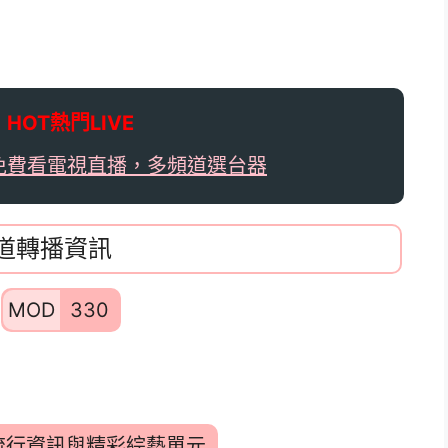

HOT熱門LIVE
免費看電視直播，多頻道選台器
頻道轉播資訊
MOD
330
流行資訊與精彩綜藝單元