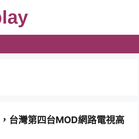
lay
播，台灣第四台MOD網路電視高