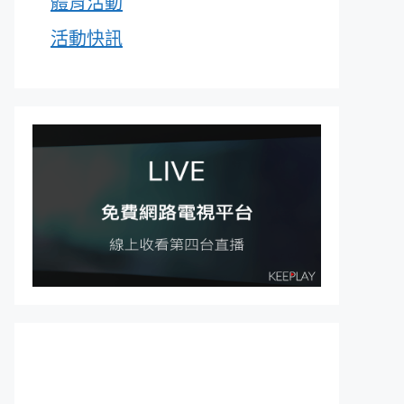
體育活動
活動快訊