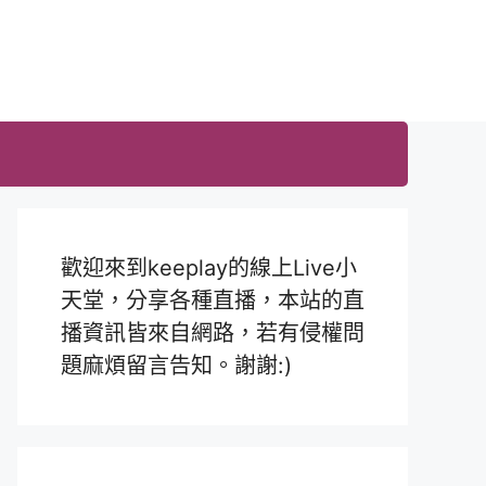
歡迎來到keeplay的線上Live小
天堂，分享各種直播，本站的直
播資訊皆來自網路，若有侵權問
題麻煩留言告知。謝謝:)