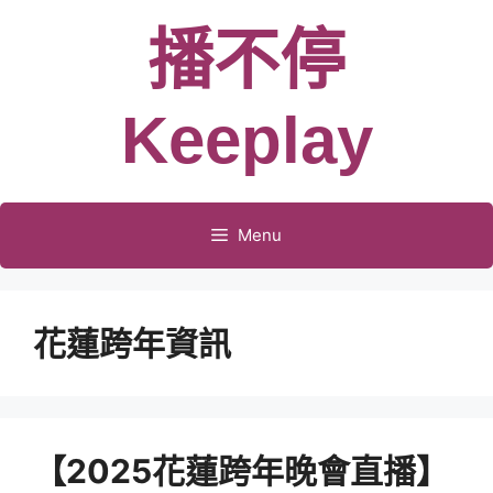
跳
播不停
至
主
要
Keeplay
內
容
Menu
花蓮跨年資訊
【2025花蓮跨年晚會直播】