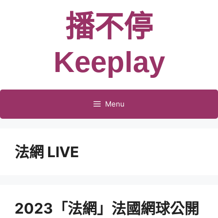
跳
播不停
至
主
要
Keeplay
內
容
Menu
法網 LIVE
2023「法網」法國網球公開