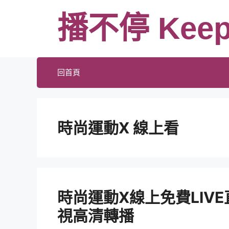
跳
播不停 Keep
至
主
要
內
回首頁
容
時尚運動X 線上看
時尚運動X線上免費LIV
視高清轉播