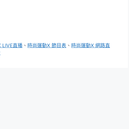
 LIVE直播
、
時尚運動X 節目表
、
時尚運動X 網路直
看