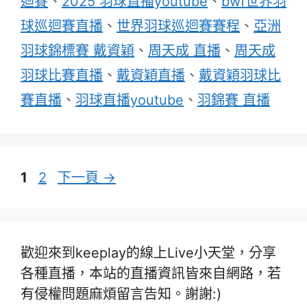
迴賽
、
2025 羽球直播youtube
、
bwf世界羽
球巡迴賽直播
、
世界羽球巡迴賽賽程
、
亞洲
羽球錦標賽 戴資穎
、
周天成 直播
、
周天成
羽球比賽直播
、
戴資穎直播
、
戴資穎羽球比
賽直播
、
羽球直播youtube
、
羽錦賽 直播
頁
頁
1
2
下一頁
→
面
面
歡迎來到keeplay的線上Live小天堂，分享
各種直播，本站的直播資訊皆來自網路，若
有侵權問題麻煩留言告知。謝謝:)