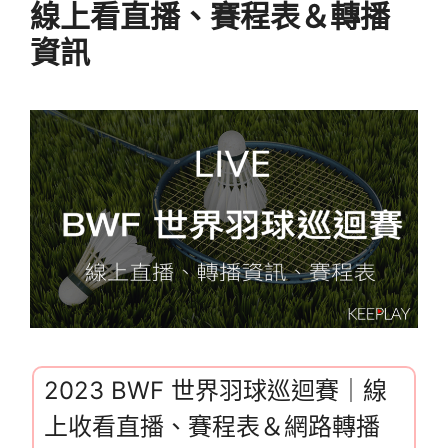
線上看直播、賽程表＆轉播
資訊
2023 BWF 世界羽球巡迴賽｜線
上收看直播、賽程表＆網路轉播