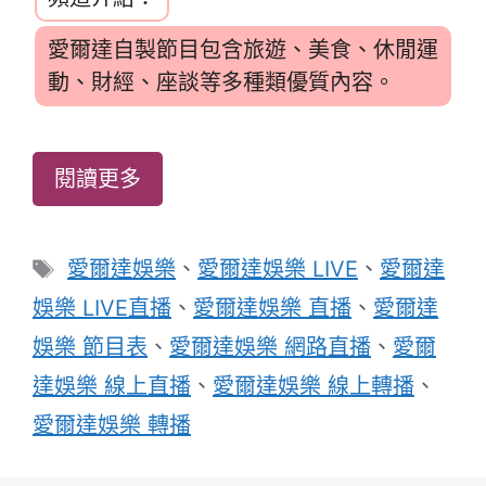
愛爾達自製節目包含旅遊、美食、休閒運
動、財經、座談等多種類優質內容。
閱讀更多
標
愛爾達娛樂
、
愛爾達娛樂 LIVE
、
愛爾達
籤
娛樂 LIVE直播
、
愛爾達娛樂 直播
、
愛爾達
娛樂 節目表
、
愛爾達娛樂 網路直播
、
愛爾
達娛樂 線上直播
、
愛爾達娛樂 線上轉播
、
愛爾達娛樂 轉播