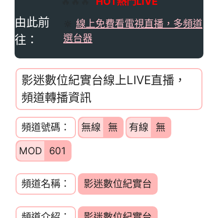
🔥🔥🔥
HOT熱門LIVE
由此前
🔆
線上免費看電視直播，多頻道
往：
選台器
影迷數位紀實台線上LIVE直播，
頻道轉播資訊
頻道號碼：
無線
無
有線
無
MOD
601
頻道名稱：
影迷數位紀實台
頻道介紹：
影迷數位紀實台