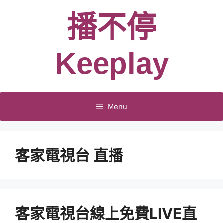
跳
播不停
至
主
要
Keeplay
內
容
Menu
客家電視台 直播
客家電視台線上免費LIVE直