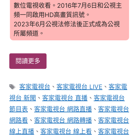
數位電視收看。2016年7月6日和公視主
頻一同啟用HD高畫質訊號。
2023年6月公視法修法後正式成為公視
所屬頻道。
閱讀更多
標
客家電視台
、
客家電視台 LIVE
、
客家電
籤
視台 新聞
、
客家電視台 直播
、
客家電視台
節目表
、
客家電視台 網路直播
、
客家電視台
網路看
、
客家電視台 網路轉播
、
客家電視台
線上直播
、
客家電視台 線上看
、
客家電視台