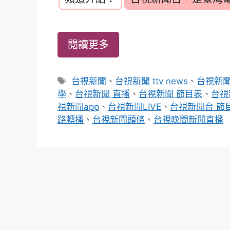
閱讀更多
標
台視新聞
、
台視新聞 ttv news
、
台視新聞
籤
學
、
台視新聞 直播
、
台視新聞 節目表
、
台視
視新聞app
、
台視新聞LIVE
、
台視新聞台 節
路轉播
、
台視新聞頭條
、
台視晚間新聞直播