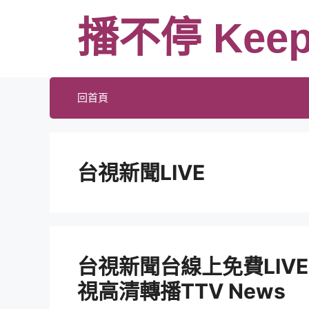
跳
播不停 Keep
至
主
要
內
回首頁
容
台視新聞LIVE
台視新聞台線上免費LIV
視高清轉播TTV News