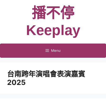
跳
播不停
至
主
要
Keeplay
內
容
Menu
台南跨年演唱會表演嘉賓
2025