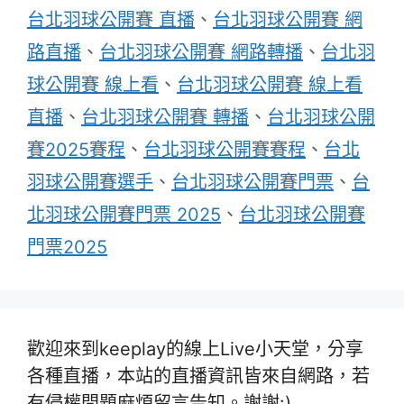
台北羽球公開賽 直播
、
台北羽球公開賽 網
路直播
、
台北羽球公開賽 網路轉播
、
台北羽
球公開賽 線上看
、
台北羽球公開賽 線上看
直播
、
台北羽球公開賽 轉播
、
台北羽球公開
賽2025賽程
、
台北羽球公開賽賽程
、
台北
羽球公開賽選手
、
台北羽球公開賽門票
、
台
北羽球公開賽門票 2025
、
台北羽球公開賽
門票2025
歡迎來到keeplay的線上Live小天堂，分享
各種直播，本站的直播資訊皆來自網路，若
有侵權問題麻煩留言告知。謝謝:)