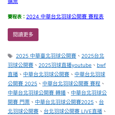
購票
2024 中華台北羽球公開賽 賽程表
賽程表：
閱讀更多
標
2025 中華臺北羽球公開賽
、
2025台北
籤
羽球公開賽
、
2025羽球直播youtube
、
bwf
直播
、
中華台北羽球公開賽
、
中華台北羽球
公開賽 2025
、
中華台北羽球公開賽 賽程
、
中華台北羽球公開賽 轉播
、
中華台北羽球公
開賽 門票
、
中華台北羽球公開賽2025
、
台
北羽球公開賽
、
台北羽球公開賽 LIVE直播
、