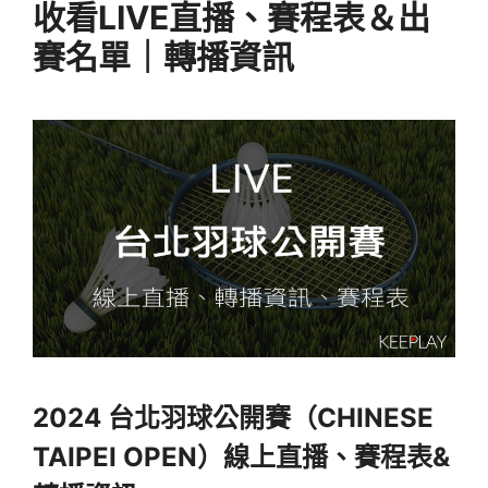
收看LIVE直播、賽程表＆出
賽名單｜轉播資訊
2024 台北羽球公開賽（CHINESE
TAIPEI OPEN）線上直播、賽程表&