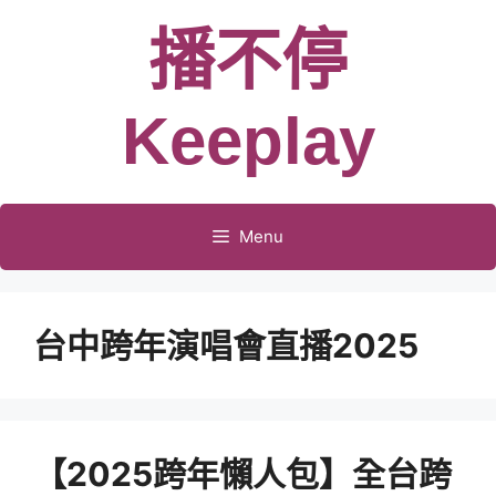
跳
播不停
至
主
要
Keeplay
內
容
Menu
台中跨年演唱會直播2025
【2025跨年懶人包】全台跨