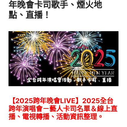
年晚會卡司歌手、煙火地
點、直播！
【2025跨年晚會LIVE】2025全台
跨年演唱會－藝人卡司名單＆線上直
播、電視轉播、活動資訊整理。