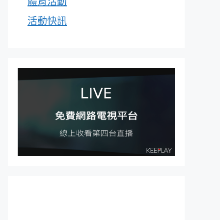
體育活動
活動快訊