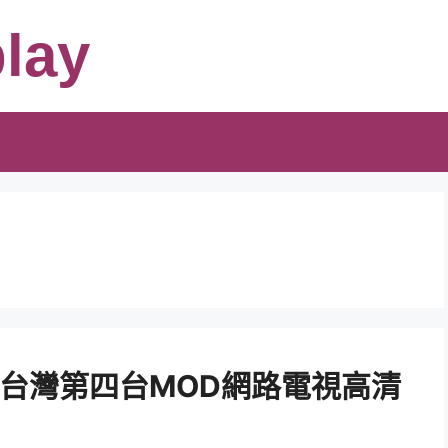
lay
，台灣第四台MOD網路電視高清