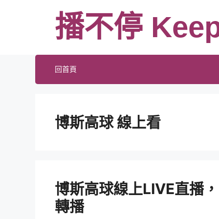
跳
播不停 Keep
至
主
要
內
回首頁
容
博斯高球 線上看
博斯高球線上LIVE直播
轉播