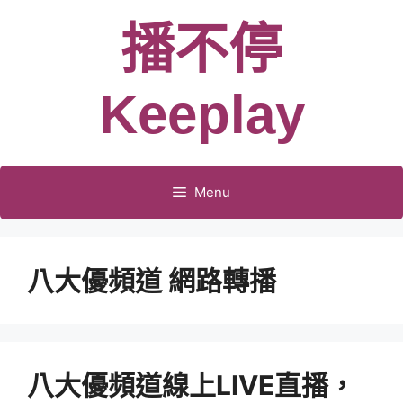
跳
播不停
至
主
要
Keeplay
內
容
Menu
八大優頻道 網路轉播
八大優頻道線上LIVE直播，