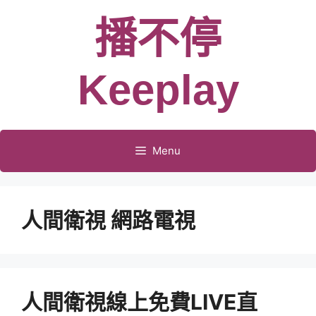
跳
播不停
至
主
要
Keeplay
內
容
Menu
人間衛視 網路電視
人間衛視線上免費LIVE直