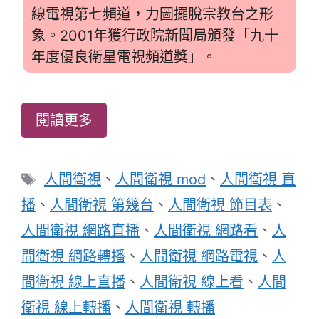
線電視第七頻道，力圖擺脫宗教台之形
象。2001年獲行政院新聞局頒發「九十
年度優良衛星電視頻道獎」。
閱讀更多
標
人間衛視
、
人間衛視 mod
、
人間衛視 直
籤
播
、
人間衛視 第幾台
、
人間衛視 節目表
、
人間衛視 網路直播
、
人間衛視 網路看
、
人
間衛視 網路轉播
、
人間衛視 網路電視
、
人
間衛視 線上直播
、
人間衛視 線上看
、
人間
衛視 線上轉播
、
人間衛視 轉播