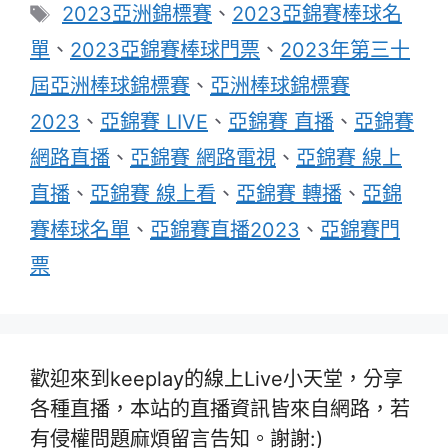
標
2023亞洲錦標賽
、
2023亞錦賽棒球名
籤
單
、
2023亞錦賽棒球門票
、
2023年第三十
屆亞洲棒球錦標賽
、
亞洲棒球錦標賽
2023
、
亞錦賽 LIVE
、
亞錦賽 直播
、
亞錦賽
網路直播
、
亞錦賽 網路電視
、
亞錦賽 線上
直播
、
亞錦賽 線上看
、
亞錦賽 轉播
、
亞錦
賽棒球名單
、
亞錦賽直播2023
、
亞錦賽門
票
歡迎來到keeplay的線上Live小天堂，分享
各種直播，本站的直播資訊皆來自網路，若
有侵權問題麻煩留言告知。謝謝:)