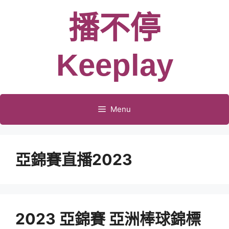
跳
播不停
至
主
要
Keeplay
內
容
Menu
亞錦賽直播2023
2023 亞錦賽 亞洲棒球錦標