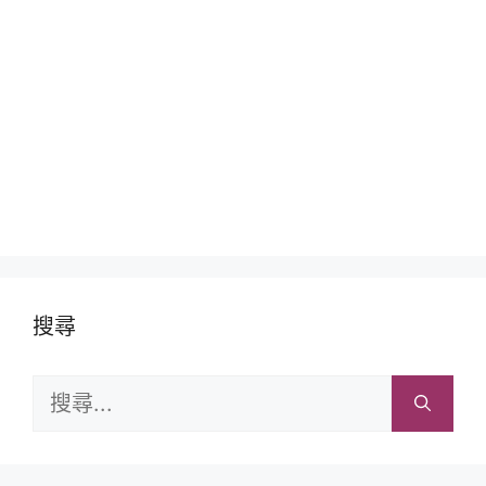
搜尋
搜
尋: