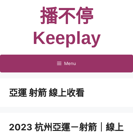
跳
播不停
至
主
要
Keeplay
內
容
Menu
亞運 射箭 線上收看
2023 杭州亞運－射箭｜線上