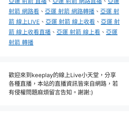
亞運 射箭 直播
、
亞運 射箭 網路直播
、
亞運
射箭 網路看
、
亞運 射箭 網路轉播
、
亞運 射
箭 線上LIVE
、
亞運 射箭 線上收看
、
亞運 射
箭 線上收看直播
、
亞運 射箭 線上看
、
亞運
射箭 轉播
歡迎來到keeplay的線上Live小天堂，分享
各種直播，本站的直播資訊皆來自網路，若
有侵權問題麻煩留言告知。謝謝:)