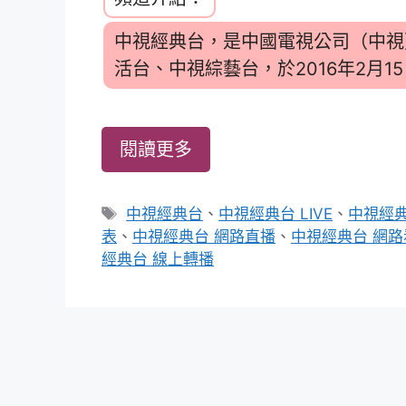
中視經典台，是中國電視公司（中視
活台、中視綜藝台，於2016年2月1
閱讀更多
標
中視經典台
、
中視經典台 LIVE
、
中視經典
籤
表
、
中視經典台 網路直播
、
中視經典台 網路
經典台 線上轉播