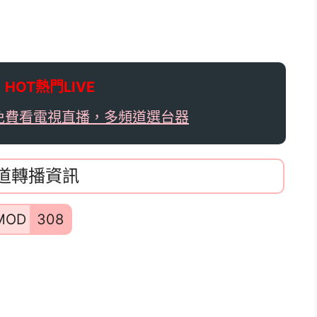

HOT熱門LIVE
免費看電視直播，多頻道選台器
頻道轉播資訊
MOD
308