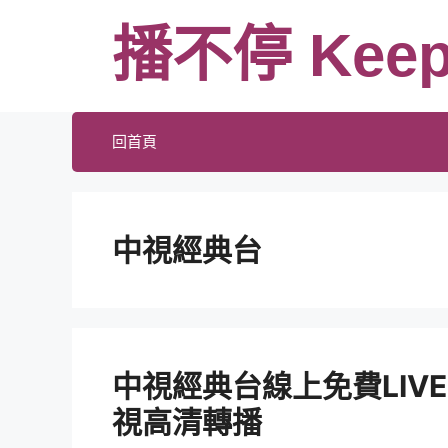
跳
播不停 Keep
至
主
要
內
回首頁
容
中視經典台
中視經典台線上免費LIV
視高清轉播