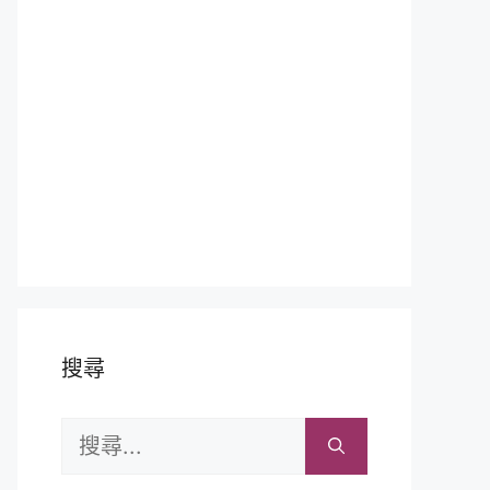
搜尋
搜
尋: