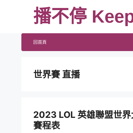
跳
播不停 Keep
至
主
要
內
回首頁
容
世界賽 直播
2023 LOL 英雄聯盟
賽程表