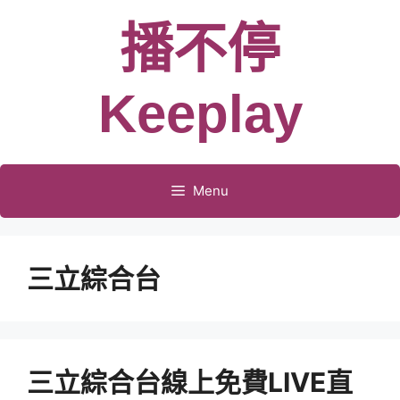
跳
播不停
至
主
要
Keeplay
內
容
Menu
三立綜合台
三立綜合台線上免費LIVE直