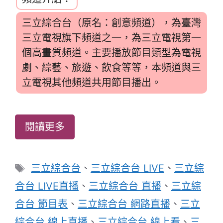
三立綜合台（原名：創意頻道），為臺灣
三立電視旗下頻道之一，為三立電視第一
個高畫質頻道。主要播放節目類型為電視
劇、綜藝、旅遊、飲食等等，本頻道與三
立電視其他頻道共用節目播出。
閱讀更多
標
三立綜合台
、
三立綜合台 LIVE
、
三立綜
籤
合台 LIVE直播
、
三立綜合台 直播
、
三立綜
合台 節目表
、
三立綜合台 網路直播
、
三立
綜合台 線上直播
、
三立綜合台 線上看
、
三