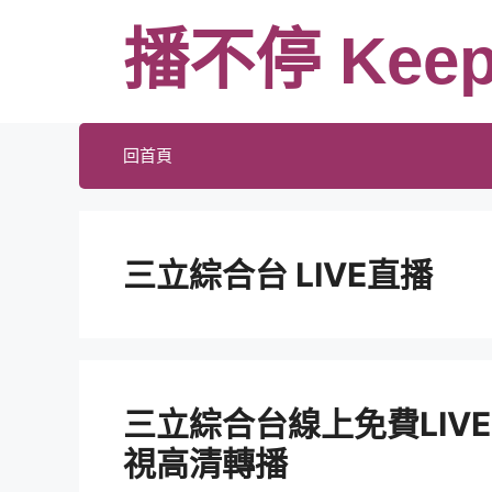
跳
播不停 Keep
至
主
要
內
回首頁
容
三立綜合台 LIVE直播
三立綜合台線上免費LIV
視高清轉播