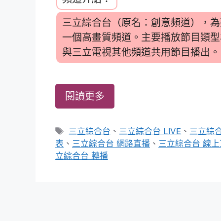
三立綜合台（原名：創意頻道），為
一個高畫質頻道。主要播放節目類型
與三立電視其他頻道共用節目播出。
閱讀更多
標
三立綜合台
、
三立綜合台 LIVE
、
三立綜合
籤
表
、
三立綜合台 網路直播
、
三立綜合台 線上
立綜合台 轉播