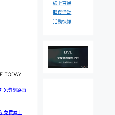
線上直播
體育活動
活動快訊
E TODAY
音樂會 免費網路直
音樂會 免費線上