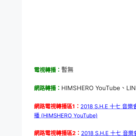
暫無
電視轉播：
HIMSHERO YouTube、LIN
網路轉播：
網路電視轉播區1：
2018 S.H.E 十七 
播 (HIMSHERO YouTube)
網路電視轉播區2：
2018 S.H.E 十七 