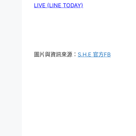
LIVE (LINE TODAY)
圖片與資訊來源：
S.H.E 官方FB