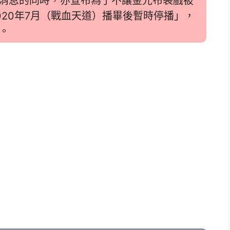
出消息的同時，亦宣布為了不讓金光布袋戲被
020年7月（戰血天道）播畢後暫時停播」，
。