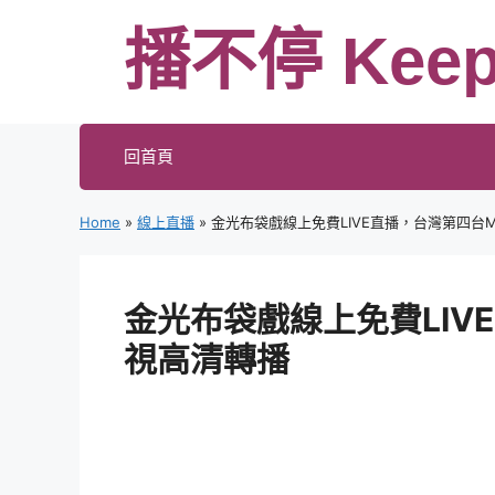
跳
播不停 Keep
至
主
要
內
回首頁
容
Home
»
線上直播
»
金光布袋戲線上免費LIVE直播，台灣第四台
金光布袋戲線上免費LIV
視高清轉播