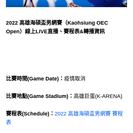
2022 高雄海碩盃男網賽（Kaohsiung OEC
Open）線上LIVE直播、賽程表&轉播資訊
比賽時間(Game Date)：
疫情取消
比賽地點(Game Stadium)：
高雄巨蛋(K-ARENA)
賽程表(Schedule)：
2022 高雄海碩盃男網賽 賽程
表