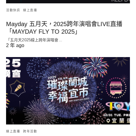
活動快訊
線上直播
Mayday 五月天，2025跨年演唱會LIVE直播
「MAYDAY FLY TO 2025」
「五月天2025線上跨年演唱會...
2 年 ago
線上直播
跨年活動