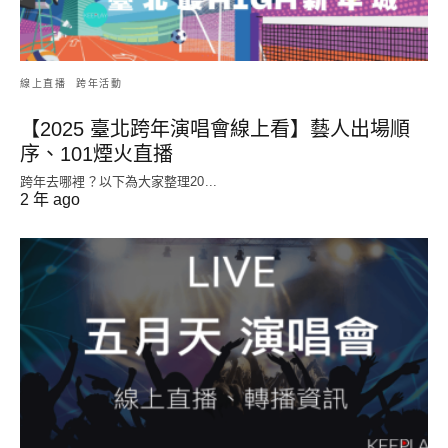
線上直播
跨年活動
【2025 臺北跨年演唱會線上看】藝人出場順
序、101煙火直播
跨年去哪裡？以下為大家整理20...
2 年 ago