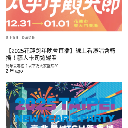
線上直播
跨年活動
【2025花蓮跨年晚會直播】線上看演唱會轉
播！藝人卡司這邊看
跨年去哪裡？以下為大家整理20...
2 年 ago