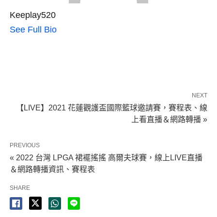
Keeplay520
See Full Bio
NEXT
【LIVE】2021 花蓮觀護盃國際籃球邀請賽，賽程表、線
上看直播＆網路轉播 »
PREVIOUS
« 2022 台灣 LPGA 裙襬搖搖 高爾夫球賽，線上LIVE直播
＆網路轉播資訊、賽程表
SHARE