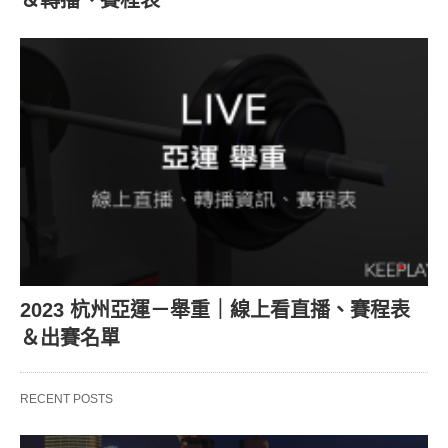
2023 杭州亞運－舉重｜線上看直播、賽程表
＆出賽名單
RECENT POSTS