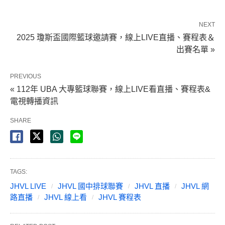
NEXT
2025 瓊斯盃國際籃球邀請賽，線上LIVE直播、賽程表＆
出賽名單 »
PREVIOUS
« 112年 UBA 大專籃球聯賽，線上LIVE看直播、賽程表&
電視轉播資訊
SHARE
TAGS:
JHVL LIVE
JHVL 國中排球聯賽
JHVL 直播
JHVL 網
路直播
JHVL 線上看
JHVL 賽程表