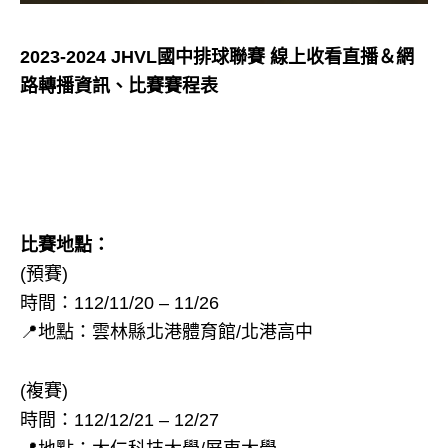
2023-2024 JHVL國中排球聯賽 線上收看直播＆網
路轉播資訊、比賽賽程表
比賽地點：
(預賽)
時間：112/11/20 – 11/26
📍地點：雲林縣北港體育館/北港高中
(複賽)
時間：112/12/21 – 12/27