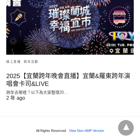
線上直播
跨年活動
2025【宜蘭跨年晚會直播】宜蘭&羅東跨年演
唱會卡司&LIVE
跨年去哪裡？以下為大家整理20...
2 年 ago
All Rights Reserved
View Non-AMP Version