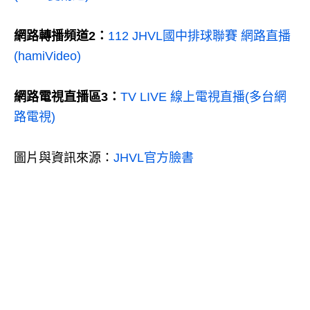
網路轉播頻道2：
112 JHVL國中排球聯賽 網路直播
(hamiVideo)
網路電視直播區3：
TV LIVE 線上電視直播(多台網
路電視)
圖片與資訊來源：
JHVL官方臉書