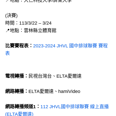
📍地點：大仁科技大學/屏東大學
(決賽)
時間：113/3/22 – 3/24
📍地點：雲林縣立體育館
比賽賽程表：
2023-2024 JHVL 國中排球聯賽 賽程
表
電視轉播：
民視台灣台、ELTA愛爾達
網路轉播：
ELTA愛爾達、hamiVideo
網路轉播頻道1：
112 JHVL國中排球聯賽 線上直播
(ELTA愛爾達)