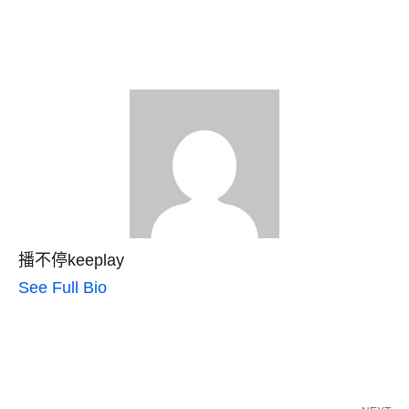
播不停keeplay
See Full Bio